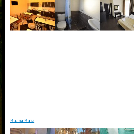
Вилла Вита